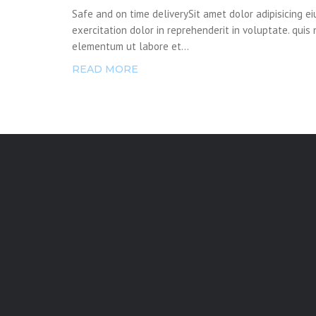
Safe and on time deliverySit amet dolor adipisicing 
exercitation dolor in reprehenderit in voluptate. quis
elementum ut labore et...
READ MORE