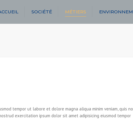
ACCUEIL
SOCIÉTÉ
MÉTIERS
ENVIRONNEM
TRANSPORT
LOCATION
AFFRÈTEMENT
STOCKAGE
MAINTENANCE
eiusmod tempor ut labore et dolore magna aliqua minim veniam, quis n
 nostrud exercitation ipsum dolor sit amet adipisicing eiusmod tempor