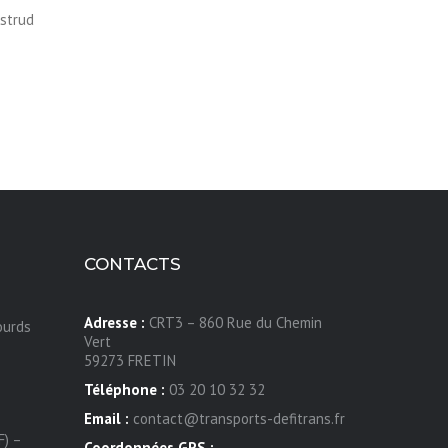
ostrud
CONTACTS
Adresse :
CRT3 – 860 Rue du Chemin
ourds
Vert
59273 FRETIN
Téléphone :
03 20 10 32 32
Email :
contact@transports-defitrans.fr
F) –
Coordonnées GPS :