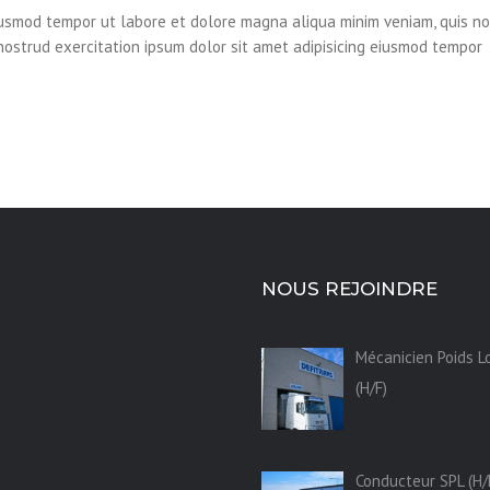
eiusmod tempor ut labore et dolore magna aliqua minim veniam, quis n
 nostrud exercitation ipsum dolor sit amet adipisicing eiusmod tempor
NOUS REJOINDRE
Mécanicien Poids L
(H/F)
Conducteur SPL (H/