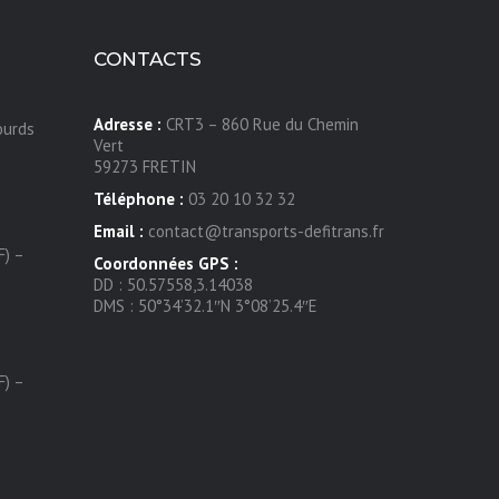
CONTACTS
Adresse :
CRT3 – 860 Rue du Chemin
ourds
Vert
59273 FRETIN
Téléphone :
03 20 10 32 32
Email :
contact@transports-defitrans.fr
F) –
Coordonnées GPS :
DD : 50.57558,3.14038
DMS : 50°34’32.1″N 3°08’25.4″E
F) –