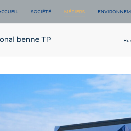
ACCUEIL
SOCIÉTÉ
MÉTIERS
ENVIRONNEM
TRANSPORT
LOCATION
ional benne TP
Ho
AFFRÈTEMENT
STOCKAGE
MAINTENANCE