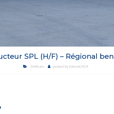
cteur SPL (H/F) – Régional be
Defitrans
posted by
tcheval2024
?