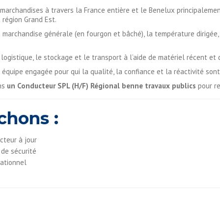
archandises à travers la France entière et le Benelux principalemen
 région Grand Est.
la marchandise générale (en fourgon et bâché), la température dirigée,
ogistique, le stockage et le transport à l’aide de matériel récent et d
équipe engagée pour qui la qualité, la confiance et la réactivité so
ons
un Conducteur SPL (H/F)
Régional benne travaux publics
pour r
chons :
cteur à jour
 de sécurité
lationnel