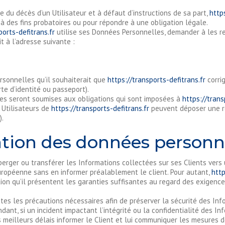
 du décès d’un Utilisateur et à défaut d’instructions de sa part,
http
 à des fins probatoires ou pour répondre à une obligation légale.
ports-defitrans.fr
utilise ses Données Personnelles, demander à les rect
t à l’adresse suivante :
ersonnelles qu’il souhaiterait que
https://transports-defitrans.fr
corrig
te d’identité ou passeport).
s seront soumises aux obligations qui sont imposées à
https://trans
 Utilisateurs de
https://transports-defitrans.fr
peuvent déposer une ré
).
ion des données personne
héberger ou transférer les Informations collectées sur ses Clients ver
ropéenne sans en informer préalablement le client. Pour autant,
http
ion qu’il présentent les garanties suffisantes au regard des exigenc
tes les précautions nécessaires afin de préserver la sécurité des In
nt, si un incident impactant l’intégrité ou la confidentialité des In
s meilleurs délais informer le Client et lui communiquer les mesures de