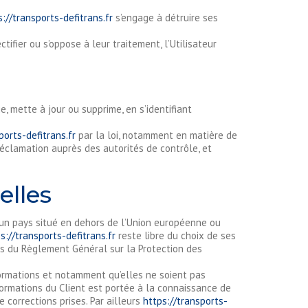
s://transports-defitrans.fr
s’engage à détruire ses
ifier ou s’oppose à leur traitement, l’Utilisateur
e, mette à jour ou supprime, en s’identifiant
ports-defitrans.fr
par la loi, notamment en matière de
clamation auprès des autorités de contrôle, et
lles
s un pays situé en dehors de l’Union européenne ou
s://transports-defitrans.fr
reste libre du choix de ses
es du Règlement Général sur la Protection des
formations et notamment qu’elles ne soient pas
formations du Client est portée à la connaissance de
 corrections prises. Par ailleurs
https://transports-