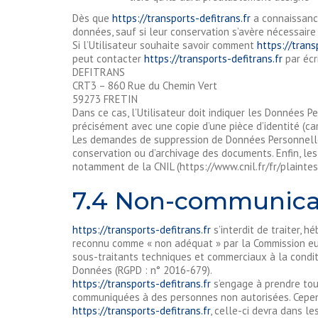
Dès que
https://transports-defitrans.fr
a connaissance
données, sauf si leur conservation s’avère nécessaire
Si l’Utilisateur souhaite savoir comment
https://trans
peut contacter
https://transports-defitrans.fr
par écri
DEFITRANS
CRT3 – 860 Rue du Chemin Vert
59273 FRETIN
Dans ce cas, l’Utilisateur doit indiquer les Données P
précisément avec une copie d’une pièce d’identité (car
Les demandes de suppression de Données Personnelle
conservation ou d’archivage des documents. Enfin, les
notamment de la CNIL (https://www.cnil.fr/fr/plaintes
7.4 Non-communicat
https://transports-defitrans.fr
s’interdit de traiter, 
reconnu comme « non adéquat » par la Commission eu
sous-traitants techniques et commerciaux à la condit
Données (RGPD : n° 2016-679).
https://transports-defitrans.fr
s’engage à prendre tou
communiquées à des personnes non autorisées. Cependa
https://transports-defitrans.fr
, celle-ci devra dans le