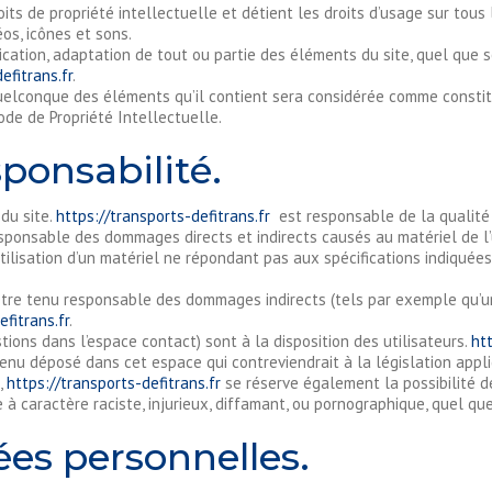
oits de propriété intellectuelle et détient les droits d’usage sur tous 
os, icônes et sons.
ication, adaptation de tout ou partie des éléments du site, quel que so
efitrans.fr
.
 quelconque des éléments qu’il contient sera considérée comme consti
ode de Propriété Intellectuelle.
sponsabilité.
 du site.
https://transports-defitrans.fr
est responsable de la qualité e
ponsable des dommages directs et indirects causés au matériel de l’uti
’utilisation d’un matériel ne répondant pas aux spécifications indiquées
re tenu responsable des dommages indirects (tels par exemple qu’u
efitrans.fr
.
tions dans l’espace contact) sont à la disposition des utilisateurs.
htt
nu déposé dans cet espace qui contreviendrait à la législation applic
,
https://transports-defitrans.fr
se réserve également la possibilité de
 caractère raciste, injurieux, diffamant, ou pornographique, quel que 
ées personnelles.