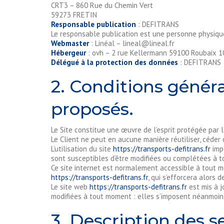
CRT3 – 860 Rue du Chemin Vert
59273 FRETIN
Responsable publication
: DEFITRANS
Le responsable publication est une personne physiq
Webmaster
: Linéal – lineal@lineal.fr
Hébergeur
: ovh – 2 rue Kellermann 59100 Roubaix 
Délégué à la protection des données
: DEFITRANS
2. Conditions général
proposés.
Le Site constitue une œuvre de l’esprit protégée par 
Le Client ne peut en aucune manière réutiliser, céder
L’utilisation du site
https://transports-defitrans.fr
impl
sont susceptibles d’être modifiées ou complétées à t
Ce site internet est normalement accessible à tout m
https://transports-defitrans.fr
, qui s’efforcera alors
Le site web
https://transports-defitrans.fr
est mis à j
modifiées à tout moment : elles s’imposent néanmoins à
3. Description des se