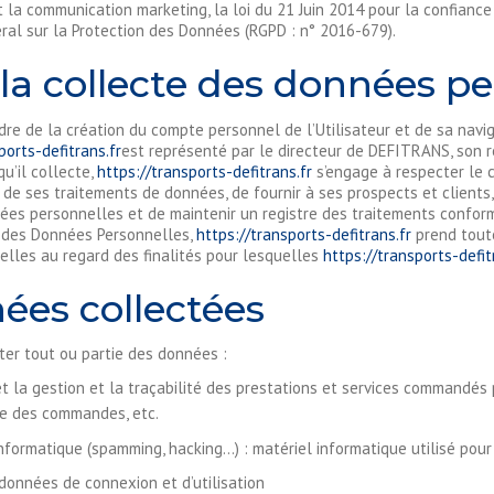
 la communication marketing, la loi du 21 Juin 2014 pour la confiance
al sur la Protection des Données (RGPD : n° 2016-679).
la collecte des données pe
e de la création du compte personnel de l’Utilisateur et de sa navig
ports-defitrans.fr
est représenté par le directeur de DEFITRANS, son 
u’il collecte,
https://transports-defitrans.fr
s’engage à respecter le ca
s de ses traitements de données, de fournir à ses prospects et clients
ées personnelles et de maintenir un registre des traitements conforme
 des Données Personnelles,
https://transports-defitrans.fr
prend toute
elles au regard des finalités pour lesquelles
https://transports-defit
nées collectées
ter tout ou partie des données :
et la gestion et la traçabilité des prestations et services commandés 
ique des commandes, etc.
informatique (spamming, hacking…) : matériel informatique utilisé pour 
 données de connexion et d’utilisation