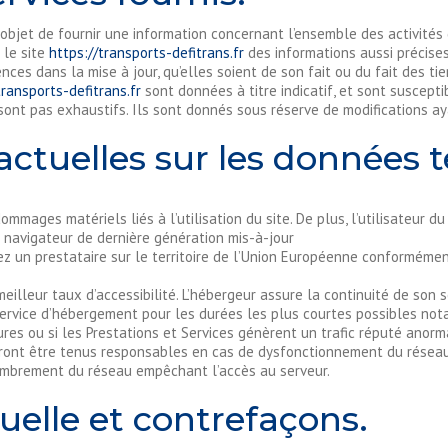
objet de fournir une information concernant l’ensemble des activités 
 le site
https://transports-defitrans.fr
des informations aussi précises
ces dans la mise à jour, qu’elles soient de son fait ou du fait des tie
transports-defitrans.fr
sont données à titre indicatif, et sont suscepti
ont pas exhaustifs. Ils sont donnés sous réserve de modifications ay
actuelles sur les données 
mages matériels liés à l’utilisation du site. De plus, l’utilisateur du
n navigateur de dernière génération mis-à-jour
z un prestataire sur le territoire de l’Union Européenne conformémen
meilleur taux d’accessibilité. L’hébergeur assure la continuité de son s
 service d’hébergement pour les durées les plus courtes possibles no
ures ou si les Prestations et Services génèrent un trafic réputé anorm
ront être tenus responsables en cas de dysfonctionnement du réseau 
ombrement du réseau empêchant l’accès au serveur.
tuelle et contrefaçons.